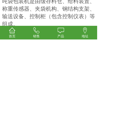
吨袋包装机是由缓存料仓、给料装置、
称重传感器、夹袋机构、钢结构支架、
输送设备、控制柜（包含控制仪表）等
组成。
技 术 参 数：
首页
销售
产品
地址
设备高度：3500mm（不含料仓）
称重范围：300-2000KG
精度：±0.2%FS
产量：10-30袋/小时
电源：380V/3P,50hz
气源：0.4-0.8mpa 0.6m³/min
适用范围：颗粒、块状、粉料、不规则
物料的吨袋包装。
上一个：
立柱式码垛机